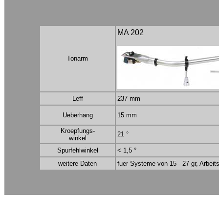
MA 202
Tonarm
Leff
237 mm
Ueberhang
15 mm
Kroepfungs-
21 °
winkel
Spurfehlwinkel
< 1,5 °
weitere Daten
fuer Systeme von 15 - 27 gr, Arbei